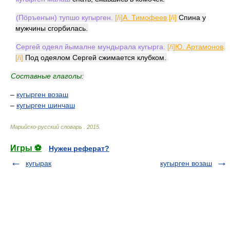
(Пӧръеҥын) тупшо кугырген.
[/i]
А. Тимофеев
.[/i]
Спина у
мужчины сгорбилась.
Сергей одеял йымалне мундырала кугырга.
[/i]
Ю. Артамонов
.
[/i]
Под одеялом Сергей сжимается клубком.
Составные глаголы:
–
кугырген возаш
–
кугырген шинчаш
Марийско-русский словарь
.
2015
.
Игры ⚽
Нужен реферат?
кугырак
кугырген возаш