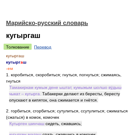
Марийско-русский словарь
кугыргаш
Толкование
Перевод
кугыргаш
кугырг
а
ш
-ем
1.
коробиться, скоробиться; гнуться, погнуться; сжимаясь,
гнуться
Тамакиркам кумыж дене ыштат, кумыжым шолшо вӱдыш
чыкат – кугырга.
Табакерки делают из бересты, бересту
опускают в кипяток, она сжимается и гнётся.
2.
горбиться, сгорбиться; сутулиться, ссутулиться; сжиматься
(сжаться) в комок, комочек
Кугырген шинчаш
сидеть, сжавшись;
кугырген малаш
спать, сжавшись в комочек.